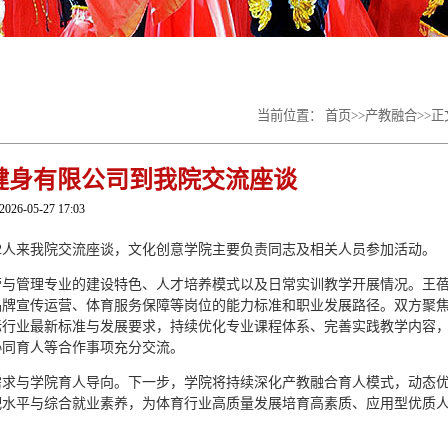
当前位置：
首页
>>
产教融合
>>
正
健身有限公司到我院交流座谈
2026-05-27 17:03
行2人来我院交流座谈，文化创意学院主要负责同志及相关人员参加活动。
营与管理专业的建设特色、人才培养模式以及日常实训教学开展情况。王
品牌宣传运营、体育服务保障等岗位的能力标准和职业发展路径。双方聚
标行业最新标准与发展要求，持续优化专业课程体系、完善实践教学内容
协同育人等合作事项充分交流。
需求与学院育人导向。下一步，学院将持续深化产教融合育人模式，动态
配水平与综合就业素养，为体育行业高质量发展培育高素质、应用型优质